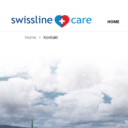
HOME
❅
Home
Kontakt
❅
❅