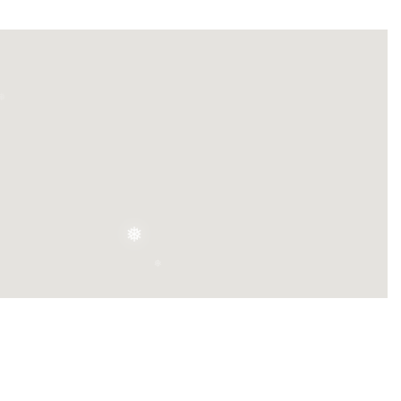
❅
❅
❅
❅
❅