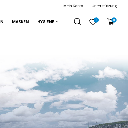
Mein Konto
Unterstützung
0
0
EN
MASKEN
HYGIENE
❅
❅
❅