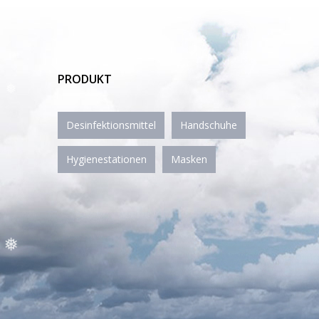
❅
PRODUKT
Desinfektionsmittel
Handschuhe
Hygienestationen
Masken
❅
❅