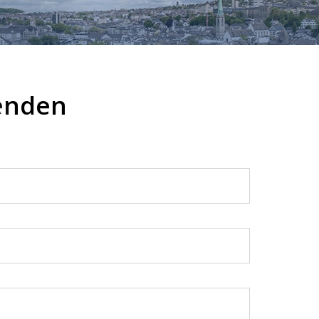
enden
❅
❅
❅