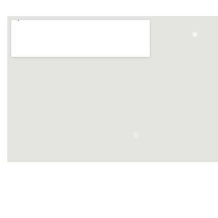
❅
❅
❅
❅