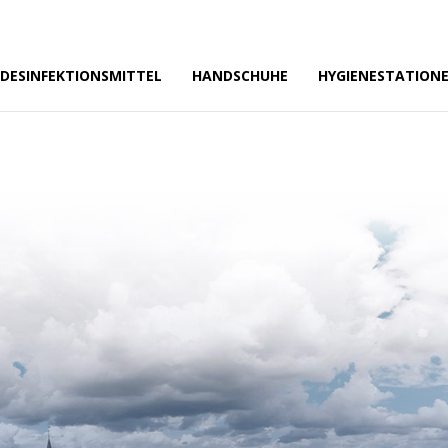
❅
❅
DESINFEKTIONSMITTEL
HANDSCHUHE
HYGIENESTATION
❅
❅