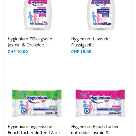
❅
Hygienium Flüssigseife
Hygienium Lavendel
Jasmin & Orchidee
Flüssigseife
CHF
10.00
CHF
10.00
❅
❅
❅
Hygienium hygienische
Hygienium Feuchttücher
Feuchttücher duftend Aloe
duftender Jasmin &