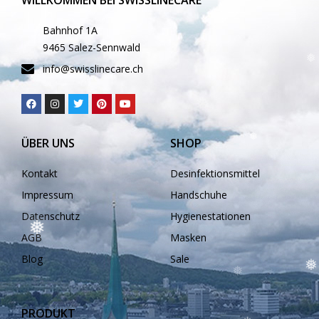
Bahnhof 1A
9465 Salez-Sennwald
info@swisslinecare.ch
❅
ÜBER UNS
SHOP
❅
❅
Kontakt
Desinfektionsmittel
Impressum
Handschuhe
Datenschutz
Hygienestationen
❅
❅
AGB
Masken
❅
Blog
Sale
❅
❅
PRODUKT