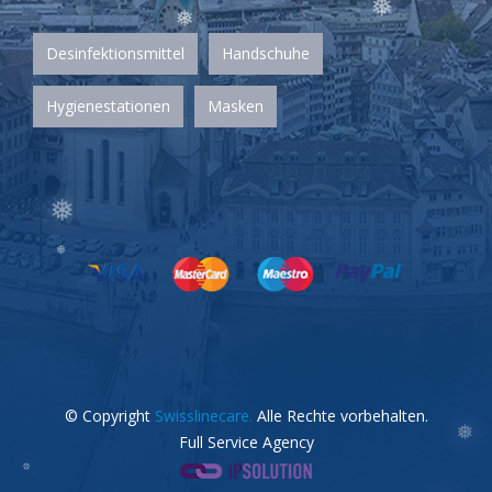
❅
Desinfektionsmittel
Handschuhe
❅
Hygienestationen
Masken
❅
❅
❅
© Copyright
Swisslinecare.
Alle Rechte vorbehalten.
Full Service Agency
❅