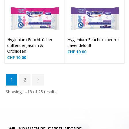
❅
Hygienium Feuchttücher
Hygienium Feuchttücher mit
duftender Jasmin &
Lavendelduft
Orchideen
CHF
10.00
CHF
10.00
1
2
❅
Showing 1–18 of 25 results
WILLKOMMEN BEI SWISSLINECARE