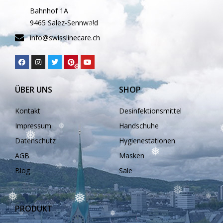
❅
Bahnhof 1A
❅
9465 Salez-Sennwald
❅
❅
❅
info@swisslinecare.ch
❅
❅
ÜBER UNS
SHOP
Kontakt
Desinfektionsmittel
❅
Impressum
Handschuhe
❅
Datenschutz
Hygienestationen
❅
AGB
Masken
❅
Blog
Sale
❅
❅
❅
❅
PRODUKT
❅
❅