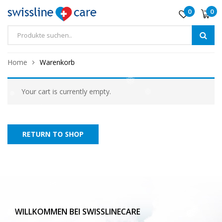
0
0
❅
❅
❅
❅
Home
Warenkorb
Your cart is currently empty.
❅
❅
❅
❅
❅
RETURN TO SHOP
❅
❅
❅
❅
❅
❅
WILLKOMMEN BEI SWISSLINECARE
❅
❅