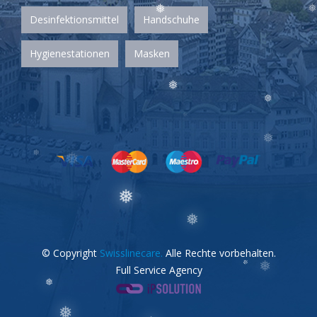
❅
Desinfektionsmittel
Handschuhe
❅
❅
Hygienestationen
Masken
❅
❅
❅
❅
❅
❅
❅
❅
❅
© Copyright
Swisslinecare.
Alle Rechte vorbehalten.
Full Service Agency
❅
❅
❅