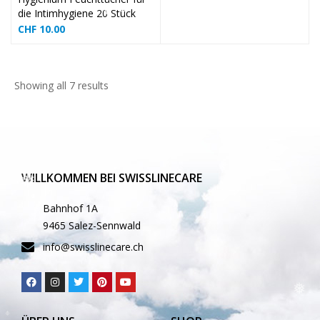
die Intimhygiene 20 Stück
CHF
10.00
Showing all 7 results
❅
❅
❅
❅
❅
❅
❅
WILLKOMMEN BEI SWISSLINECARE
❅
Bahnhof 1A
9465 Salez-Sennwald
❅
info@swisslinecare.ch
❅
❅