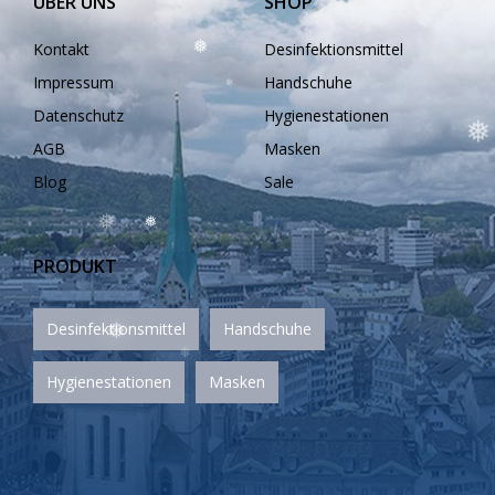
ÜBER UNS
SHOP
Kontakt
Desinfektionsmittel
Impressum
Handschuhe
Datenschutz
Hygienestationen
❅
❅
AGB
Masken
❅
Blog
Sale
❅
❅
PRODUKT
Desinfektionsmittel
Handschuhe
Hygienestationen
Masken
❅
❅
❅
❅