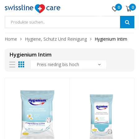
0
0
❅
❅
Home
Hygiene, Schutz Und Reinigung
Hygienium Intim
❅
Hygienium Intim
❅
❅
❅
❅
❅
❅