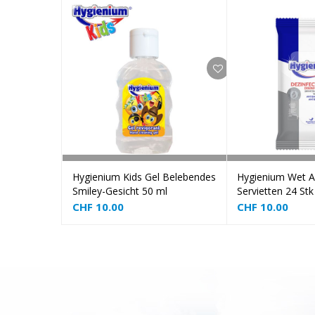
Add to cart
Add
Hygienium Kids Gel Belebendes
Hygienium Wet An
Smiley-Gesicht 50 ml
Servietten 24 Stk
CHF
10.00
CHF
10.00
❅
❅