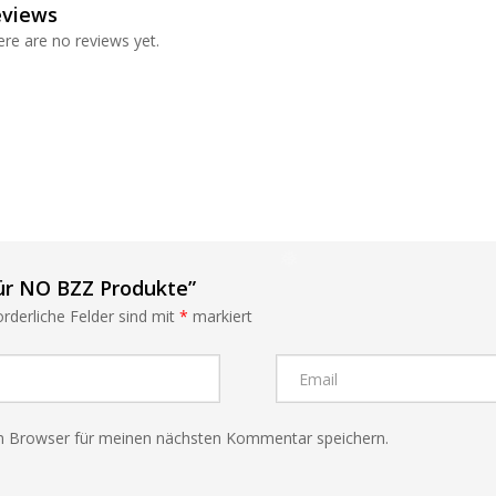
eviews
re are no reviews yet.
❅
für NO BZZ Produkte”
orderliche Felder sind mit
*
markiert
❅
❅
m Browser für meinen nächsten Kommentar speichern.