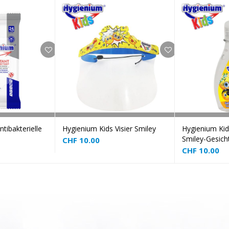
❅
❅
 to cart
Add to cart
tibakterielle
Hygienium Kids Visier Smiley
Hygienium Kid
Smiley-Gesich
CHF
10.00
❅
CHF
10.00