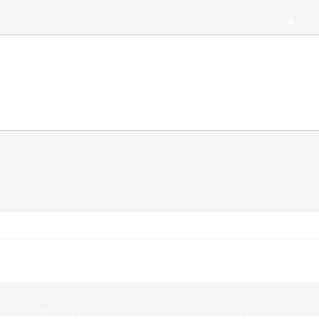
❅
❅
❅