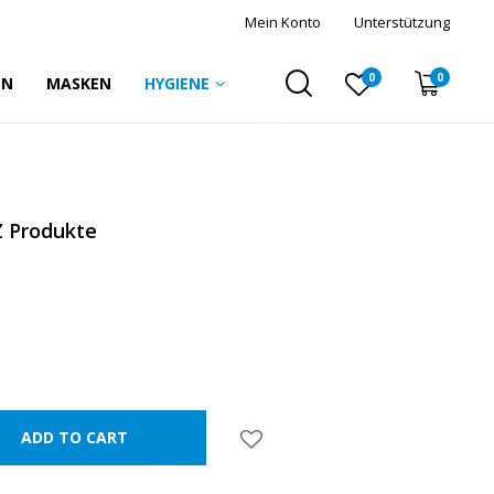
Mein Konto
Unterstützung
0
0
EN
MASKEN
HYGIENE
❅
Z Produkte
❅
❅
❅
ADD TO CART