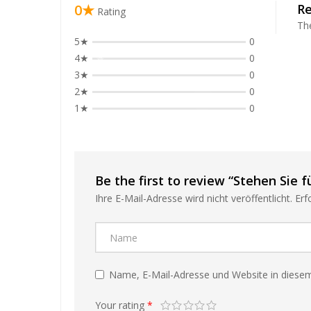
0★
R
Rating
The
5★
0
4★
0
3★
0
2★
0
1★
0
❅
❅
Be the first to review “Stehen Sie 
❅
Ihre E-Mail-Adresse wird nicht veröffentlicht.
Erf
Name, E-Mail-Adresse und Website in diese
❅
Your rating
*