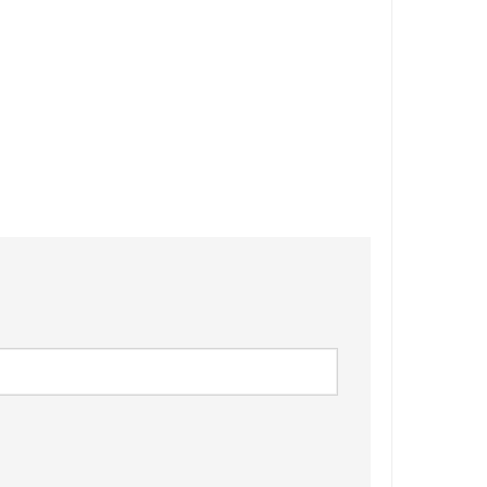
❅
❅
❅
❅