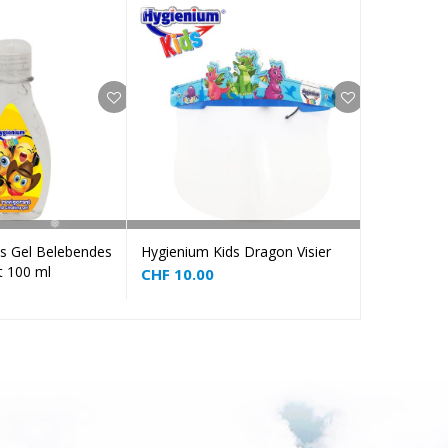
Add to cart
Add to cart
s Gel Belebendes
Hygienium Kids Dragon Visier
Hygienium 
t 100 ml
Einhornbla
CHF
10.00
CHF
10.00
❅