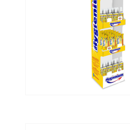
❅
❅
❅