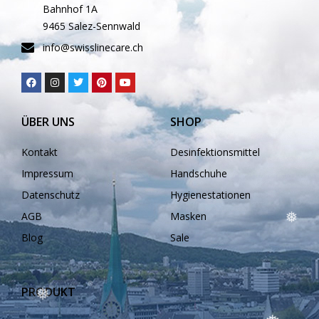
Bahnhof 1A
❅
9465 Salez-Sennwald
❅
info@swisslinecare.ch
ÜBER UNS
SHOP
❅
❅
Kontakt
Desinfektionsmittel
❅
Impressum
Handschuhe
Datenschutz
Hygienestationen
AGB
Masken
Blog
Sale
PRODUKT