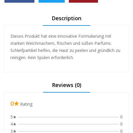
Description
Dieses Produkt hat eine innovative Formulierung mit
starken Weichmachern, frischen und süßen Parfums.
Schleifpartikel helfen, die Haut zu peelen und gründlich zu
reinigen. Kein Spülen erforderlich.
❅
❅
Reviews (0)
❅
❅
0★
Rating
5★
0
4★
0
3★
0