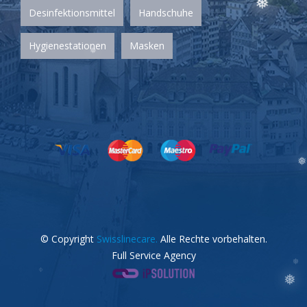
Desinfektionsmittel
Handschuhe
Hygienestationen
Masken
❅
❅
❅
❅
❅
❅
© Copyright
Swisslinecare.
Alle Rechte vorbehalten.
Full Service Agency
❅
❅