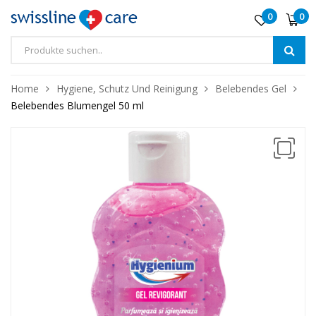
0
0
Home
Hygiene, Schutz Und Reinigung
Belebendes Gel
❅
Belebendes Blumengel 50 ml
❅
❅
❅
❅
❅