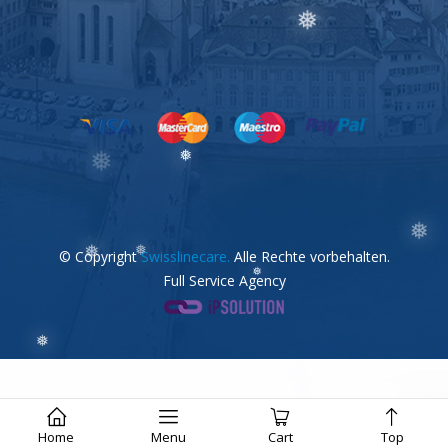
❅
❅
❅
❅
❅
© Copyright
Swisslinecare.
Alle Rechte vorbehalten.
Full Service Agency
❅
❅
❅
❅
❅
❅
Home
Menu
Cart
Top