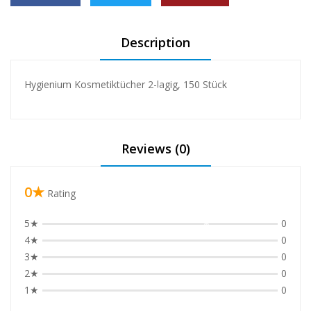
Description
Hygienium Kosmetiktücher 2-lagig, 150 Stück
❅
❅
❅
Reviews (0)
0★
Rating
❅
❅
5★
0
4★
0
3★
0
❅
❅
2★
0
❅
1★
0