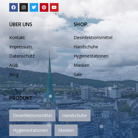
❅
ÜBER UNS
SHOP
❅
❅
Kontakt
Desinfektionsmittel
Impressum
Handschuhe
Datenschutz
Hygienestationen
❅
❅
AGB
Masken
Blog
Sale
PRODUKT
❅
Desinfektionsmittel
Handschuhe
❅
❅
Hygienestationen
Masken