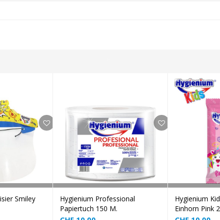
❅
❅
 to cart
Add to cart
sier Smiley
Hygienium Professional
Hygienium Kid
Papiertuch 150 M.
Einhorn Pink 2
CHF
10.00
CHF
10.00