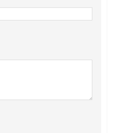
❅
❅
❅