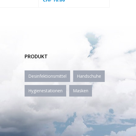
❅
❅
❅
PRODUKT
❅
Desinfektionsmittel
Handschuhe
Hygienestationen
Masken