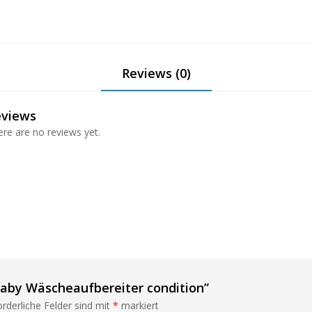
Reviews (0)
❅
eviews
❅
re are no reviews yet.
❅
❅
❅
Baby Wäscheaufbereiter condition”
❅
orderliche Felder sind mit
*
markiert