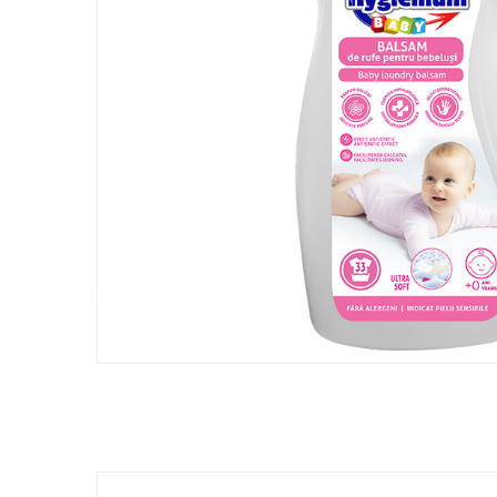
❅
❅
❅
❅