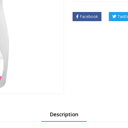
Facebook
Twitt
❅
❅
Description