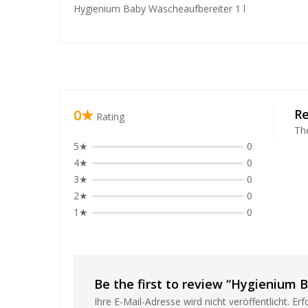
Hygienium Baby Wäscheaufbereiter 1 l
❅
0★
R
Rating
The
5★
0
4★
0
3★
0
2★
0
❅
1★
0
❅
Be the first to review “Hygienium 
Ihre E-Mail-Adresse wird nicht veröffentlicht.
Erf