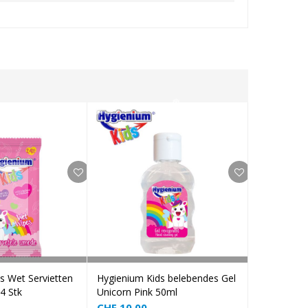
❅
Add to cart
Add to cart
s Wet Servietten
Hygienium Kids belebendes Gel
Ozean bele
4 Stk
Unicorn Pink 50ml
CHF
10.00
CHF
10.00