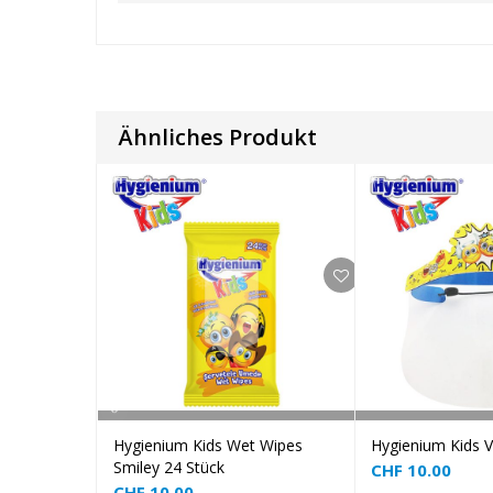
Ähnliches Produkt
Add to cart
Add
Hygienium Kids Wet Wipes
Hygienium Kids Vi
Smiley 24 Stück
CHF
10.00
CHF
10.00