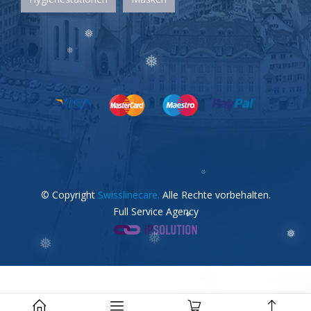
❅
❅
© Copyright
Swisslinecare.
Alle Rechte vorbehalten.
❅
❅
Full Service Agency
❅
❅
❅