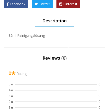
Facebook
Twitter
Pinterest
❅
Description
❅
85ml Reinigungslösung
❅
❅
Reviews (0)
❅
❅
❅
❅
0★
Rating
5★
0
4★
0
3★
0
2★
0
❅
1★
0