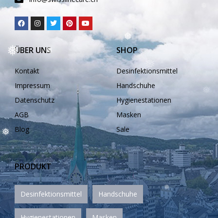
❅
ÜBER UNS
SHOP
Kontakt
Desinfektionsmittel
❅
Impressum
Handschuhe
Datenschutz
Hygienestationen
❅
❅
❅
AGB
Masken
❅
Blog
Sale
PRODUKT
❅
Desinfektionsmittel
Handschuhe
❅
❅
Hygienestationen
Masken