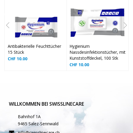
❅
❅
Antibakterielle Feuchttücher
Hygienium
❅
15 Stück
Nassdesinfektionstücher, mit
Kunststoffdeckel, 100 Stk
CHF
10.00
CHF
10.00
❅
WILLKOMMEN BEI SWISSLINECARE
Bahnhof 1A
❅
9465 Salez-Sennwald
❅
info@swisslinecare.ch