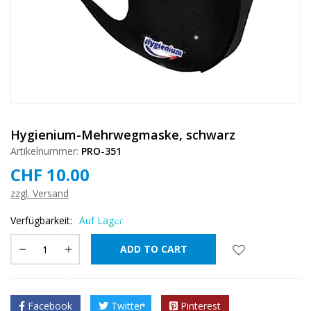
❅
❅
❅
❅
❅
❅
❅
❅
Hygienium-Mehrwegmaske, schwarz
Artikelnummer:
PRO-351
CHF
10.00
zzgl. Versand
Verfügbarkeit:
Auf Lager
❅
❅
ADD TO CART
❅
❅
Facebook
Twitter
Pinterest