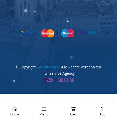
❅
❅
❅
❅
❅
© Copyright
Swisslinecare.
Alle Rechte vorbehalten.
Full Service Agency
❅
❅
Home
Menu
Cart
Top
❅
❅