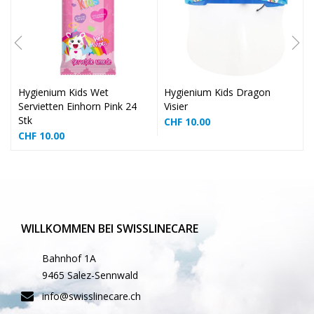
❅
❅
Hygienium Kids Wet
Hygienium Kids Dragon
Servietten Einhorn Pink 24
Visier
Stk
CHF
10.00
CHF
10.00
❅
WILLKOMMEN BEI SWISSLINECARE
❅
Bahnhof 1A
9465 Salez-Sennwald
info@swisslinecare.ch
❅