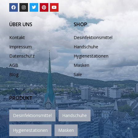
❅
ÜBER UNS
SHOP
❅
Kontakt
Desinfektionsmittel
❅
Impressum
Handschuhe
Datenschutz
Hygienestationen
AGB
Masken
Blog
Sale
❅
PRODUKT
❅
Desinfektionsmittel
Handschuhe
Hygienestationen
Masken