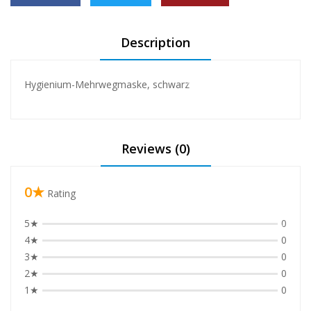
❅
❅
Description
❅
Hygienium-Mehrwegmaske, schwarz
❅
❅
Reviews (0)
❅
❅
❅
0★
Rating
5★
0
❅
4★
0
3★
0
2★
0
1★
0