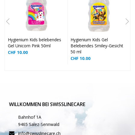
❅
❅
❅
❅
Hygienium Kids belebendes
Hygienium Kids Gel
Gel Unicorn Pink 50ml
Belebendes Smiley-Gesicht
50 ml
CHF
10.00
❅
❅
CHF
10.00
❅
WILLKOMMEN BEI SWISSLINECARE
Bahnhof 1A
9465 Salez-Sennwald
❅
info@swisslinecare.ch