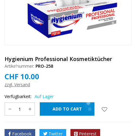
❅
❅
❅
Hygienium Professional Kosmetiktücher
❅
Artikelnummer:
PRO-258
❅
❅
CHF
10.00
zzgl. Versand
❅
Verfügbarkeit:
Auf Lager
ADD TO CART
❅
Facebook
Twitter
Pinterest