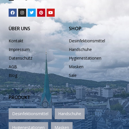
❅
ÜBER UNS
SHOP
❅
Kontakt
Desinfektionsmittel
❅
❅
Impressum
Handschuhe
Datenschutz
Hygienestationen
AGB
Masken
Blog
Sale
PRODUKT
❅
Desinfektionsmittel
Handschuhe
Hygienestationen
Masken