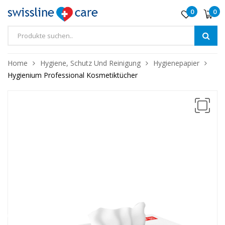
0
0
❅
❅
Home
Hygiene, Schutz Und Reinigung
Hygienepapier
Hygienium Professional Kosmetiktücher
❅
❅
❅
❅
❅
❅
❅