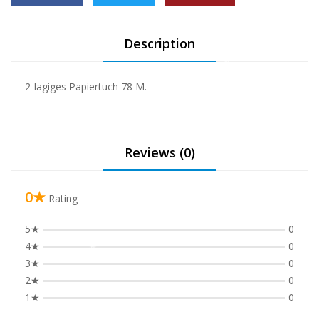
Description
❅
❅
❅
2-lagiges Papiertuch 78 M.
❅
❅
Reviews (0)
0★
Rating
5★
0
4★
0
❅
3★
0
2★
0
1★
0