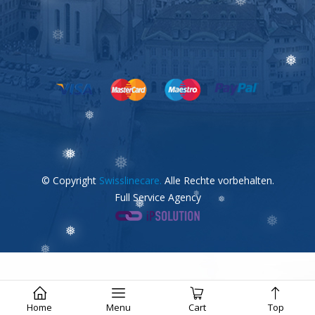
❅
❅
❅
❅
❅
❅
❅
© Copyright
Swisslinecare.
Alle Rechte vorbehalten.
❅
Full Service Agency
❅
❅
❅
❅
❅
❅
❅
❅
❅
❅
Home
Menu
Cart
Top