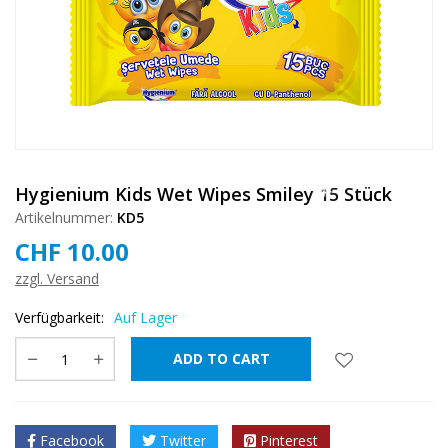
❅
❅
❅
Hygienium Kids Wet Wipes Smiley 15 Stück
Artikelnummer:
KD5
CHF
10.00
zzgl. Versand
❅
❅
❅
Verfügbarkeit:
Auf Lager
❅
ADD TO CART
Facebook
Twitter
Pinterest