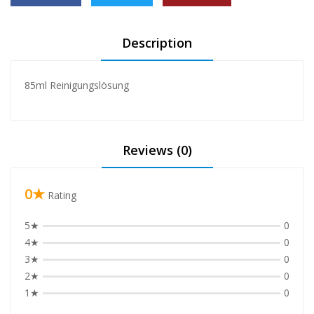
❅
Description
85ml Reinigungslösung
Reviews (0)
0★
Rating
5★
0
4★
0
❅
3★
0
2★
0
❅
1★
0