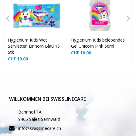
❅
❅
❅
❅
Hygienium Kids Wet
Hygienium Kids belebendes
Servietten Einhorn Blau 15
Gel Unicorn Pink 50ml
V
Stk
CHF
10.00
CHF
10.00
❅
WILLKOMMEN BEI SWISSLINECARE
Bahnhof 1A
9465 Salez-Sennwald
info@swisslinecare.ch