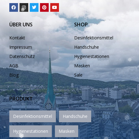
❅
❅
❅
ÜBER UNS
SHOP
❅
Kontakt
Desinfektionsmittel
Impressum
Handschuhe
❅
Datenschutz
Hygienestationen
❅
AGB
Masken
Blog
Sale
PRODUKT
❅
Desinfektionsmittel
Handschuhe
Hygienestationen
Masken